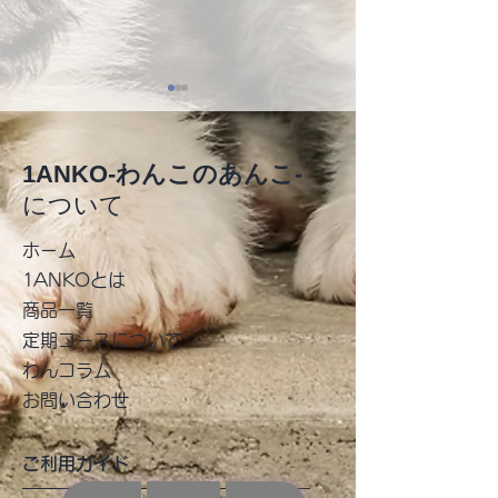
1ANKO-わんこのあんこ-
について
​ホーム
堺市動物指導センター
わんコラム 【
1ANKOとは
商品一覧
ぶ「あんちゅー
​定期コースについて
法】
わんコラム
お問い合わせ
ご利用ガイド