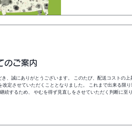
んこのあんこーは 36番ブー
は是非お立ち寄りください
てのご案内
ただき、誠にありがとうございます。 このたび、配送コストの
送料を改定させていただくこととなりました。 これまで出来る限
継続するため、 やむを得ず見直しをさせていただく判断に至り
 3,500円以上のご注文で送料無料 は、これまで通り変更ございま
訳ございません。 これからも「わんこに、あんこ。」の想い
ビス向上に努めてまいります。 何卒ご理解賜りますよう、よ