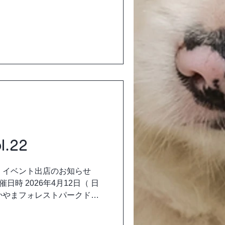
出店です！ 1ANKOーわん
1番ブース に両日出店しま
ち寄りください。
.22
ー イベント出店のお知らせ
催日時 2026年4月12日（ 日
場所 おかやまフォレストパークドイ
設に関しては、ドイツの森へ
初出店です！ １ANKOーわ