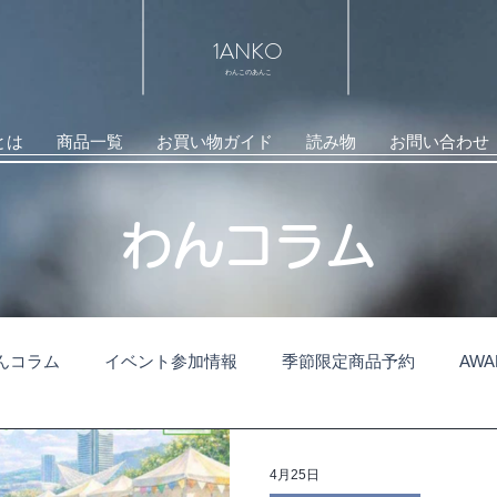
1ANKO
わんこのあんこ
とは
商品一覧
お買い物ガイド
読み物
お問い合わせ
​わんコラム
んコラム
イベント参加情報
季節限定商品予約
AW
4月25日