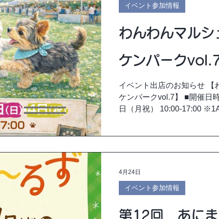
イベント参加情報
わんわんマルシェ
ケンパークvol.
イベント出店のお知らせ 【わ
ケンパークvol.7】 ■開催日
日（月祝） 10:00-17:00
月2日（土）・3日（日） の
メリケンパーク（兵庫） ■入
あんこー出店ブース 5/2（土）N
のご来場、お待ちしており
4月24日
イベント参加情報
第12回 あに