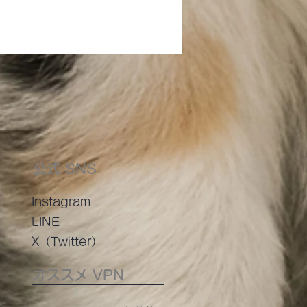
公式 SNS
Instagram
LINE
​X（Twitter）
オススメ VPN