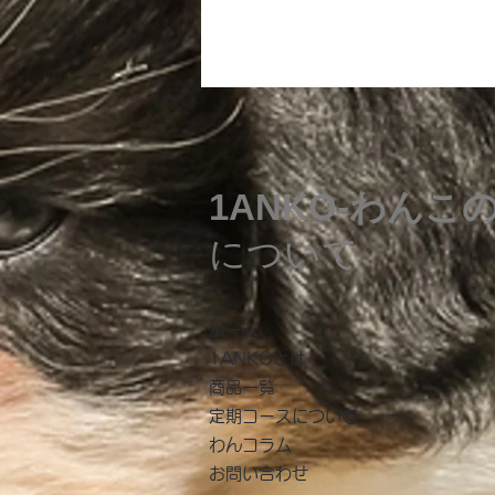
1ANKO-わんこ
について
​ホーム
1ANKOとは
商品一覧
​定期コースについて
わんコラム
お問い合わせ