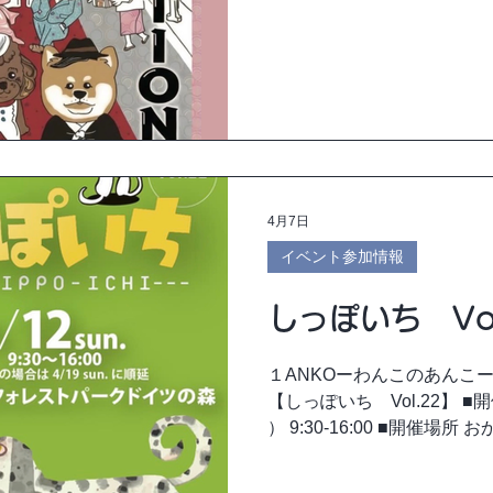
宮前岡崎公園（京都） 京都初
このあんこーは 参道エリア2
す。 ご来場の際は是非お立
4月7日
イベント参加情報
しっぽいち Vol
１ANKOーわんこのあんこ
【しっぽいち Vol.22】 ■開
） 9:30-16:00 ■開催
ツの森（岡山） ※入園等施
直接お問合せください。 岡山