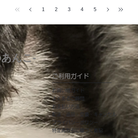
1
2
3
4
5
のあんこ-
ご利用ガイド
​お買い物ガイド
よくあるご質問
お支払い方法
配送・返品・交換・キャンセル
プライバシーポリシー
特定商取引に基づく表記