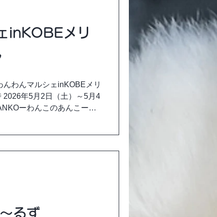
inKOBEメリ
7
んわんマルシェinKOBEメリ
時 2026年5月2日（土）～5月4
 ※1ANKOーわんこのあんこーは5
み出店します ■開催場所 神戸
場料 無料 1ANKOーわんこの
o.62 5/3（日）No.73 皆様
ます。
ま～るず