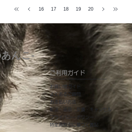
16
17
18
19
20
のあんこ-
ご利用ガイド
​お買い物ガイド
よくあるご質問
お支払い方法
配送・返品・交換・キャンセル
プライバシーポリシー
特定商取引に基づく表記