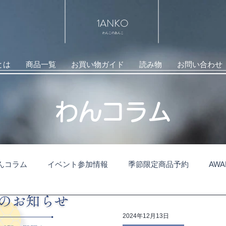
1ANKO
わんこのあんこ
とは
商品一覧
お買い物ガイド
読み物
お問い合わせ
​わんコラム
んコラム
イベント参加情報
季節限定商品予約
AW
2024年12月13日