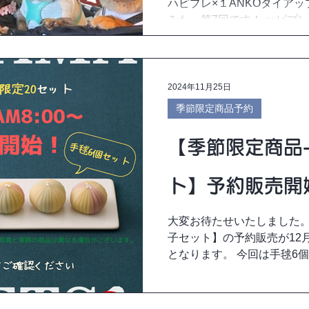
ハピプレ×１ANKOタイア
みた」第7回です！ ハピプ
力いただき、おでかけ時の
ぶ」を試していただくとい
「食べなかったよ～」も忖
ただきました。...
2024年11月25日
季節限定商品予約
【季節限定商品
ト】予約販売開
大変お待たせいたしました。
子セット】の予約販売が12月
となります。 今回は手毬6
販売となります。 ※ご予約
製造となります。完全手作
で2～3...