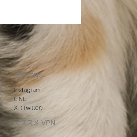
公式 SNS
Instagram
LINE
​X（Twitter）
オススメ VPN