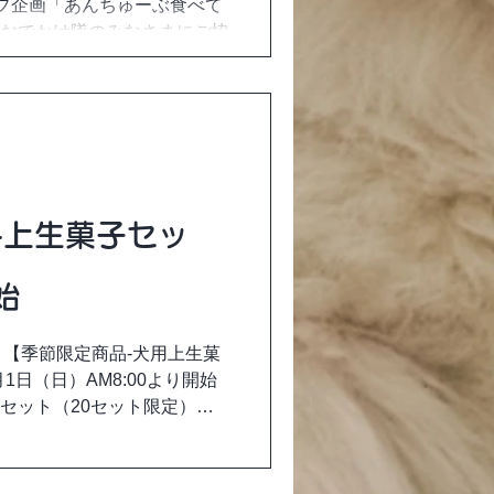
ップ企画「あんちゅーぶ食べて
レおでかけ隊のみなさまにご協
おやつとして「あんちゅー
うこの企画「食べたよ～」も
度なしでモニタリングしてい
-上生菓子セッ
始
【季節限定商品-犬用上生菓
1日（日）AM8:00より開始
個セット（20セット限定）の
、決済完了を確認してからの
りの人気商品のため、発送ま