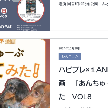
場所 国営昭和記念公園 み
（JR立川駅より徒歩10分）
せんので、ご注意ください...
2024年11月28日
わんコラム
ハピプレ×１A
画 「あんちゅ
た VOL8