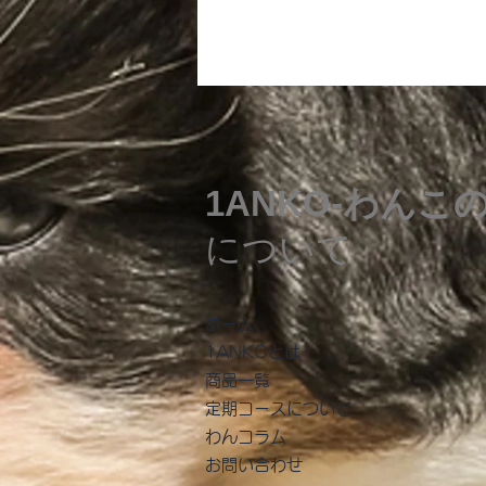
1ANKO-わんこ
について
​ホーム
1ANKOとは
商品一覧
​定期コースについて
わんコラム
お問い合わせ