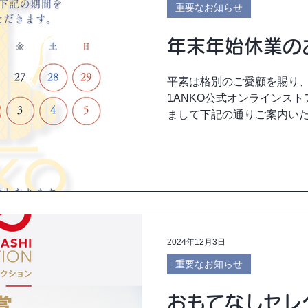
重要なお知らせ
年末年始休業の
平素は格別のご愛顧を賜り
1ANKO公式オンラインス
まして下記の通りご案内い
をおかけ致しますが、何卒
い申し上げます。 ＜休業期間＞
2024年12月3日
重要なお知らせ
おもてなしセレ