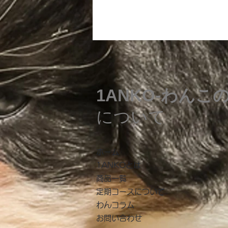
1ANKO-わんこ
について
​ホーム
1ANKOとは
商品一覧
​定期コースについて
わんコラム
お問い合わせ