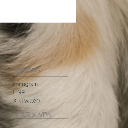
公式 SNS
Instagram
LINE
​X（Twitter）
オススメ VPN