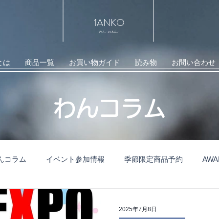
1ANKO
わんこのあんこ
とは
商品一覧
お買い物ガイド
読み物
お問い合わせ
​わんコラム
んコラム
イベント参加情報
季節限定商品予約
AW
2025年7月8日