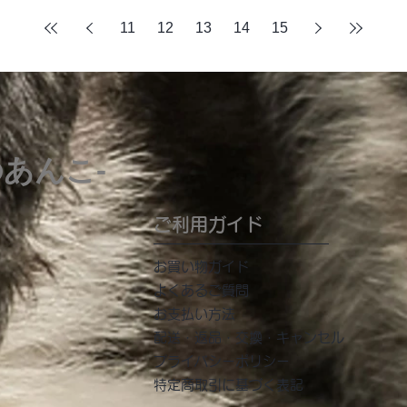
11
12
13
14
15
のあんこ-
ご利用ガイド
​お買い物ガイド
よくあるご質問
お支払い方法
配送・返品・交換・キャンセル
プライバシーポリシー
特定商取引に基づく表記