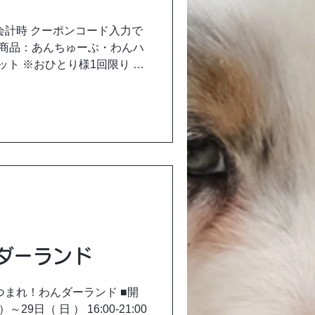
会計時 クーポンコード入力で
限り ク
E10 ...
ダーランド
つまれ！わんダーランド ■開
～29日（ 日 ） 16:00‐21:00