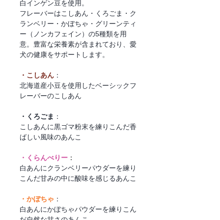
白インゲン豆を使用。
フレーバーはこしあん・くろごま・ク
ランベリー・かぼちゃ・グリーンティ
ー（ノンカフェイン）の5種類を用
意。豊富な栄養素が含まれており、愛
犬の健康をサポートします。
・こしあん
：
北海道産小豆を使用したベーシックフ
レーバーのこしあん
・くろごま
：
こしあんに黒ゴマ粉末を練りこんだ香
ばしい風味のあんこ
・くらんべりー
：
白あんにクランベリーパウダーを練り
こんだ甘みの中に酸味を感じるあんこ
・かぼちゃ
：
白あんにかぼちゃパウダーを練りこん
だ自然な甘さのあんこ