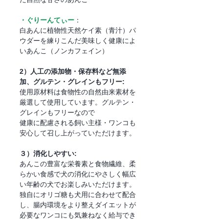
・ぐりーんてぃー
：
白あんに植物性天然ケイ素（青汁）パ
ウダーを練りこんだ美味しく健康によ
いあんこ（ノンカフェイン）
2）人工の添加物・保存料など無添
加、グルテン・グレインもフリー:
使用原材料は食物性の自然由来素材を
厳選して使用しています。グルテン・
グレインもフリーなので
健康に配慮される飼い主様・ワンコも
安心して召し上がっていただけます。
３）消化しやすい:
あんこの豊富な栄養素と食物繊維、柔
らかい食感で犬の消化にやさしく幅広
い年齢の犬でお楽しみいただけます。
独自にオリゴ糖も犬用に合わせて配合
し、腸内環境をより整えダイエットが
必要なワンコにも気兼ねなく給与でき