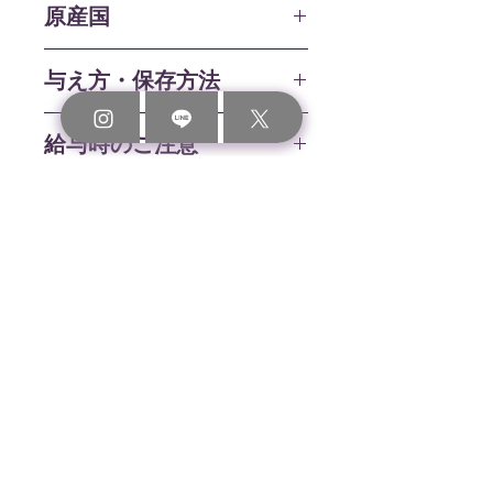
原産国
小豆、白いんげん、フラクトオリゴ
糖、黒ゴマ粉末、クランベリー粉末、
日本
カボチャ粉末、食物性天然有機ケイ
与え方・保存方法
素、増粘安定剤（サツマイモ澱粉、カ
ッパカラギナン）、クチナシ色素
●1日あたりの給与量の目安
給与時のご注意
• 体重5kg未満：1本程度
【内容量】
• 5kg～10kg：1～2本
14ｇ×10本（5フレーバー各2本入）
●製品の色・粘度に若干の差が出る場
• 10kg~20kg：2～3本
賞味期限
合があります時間の経過とともに色調
• 20kg以上：3～4本
【保証分析値】
の変化や色むら、内容成分が分離する
※開封前に揉むことで、よりなめらか
粗タンパク質 2.73%以上、粗脂肪
アルミ包装下部に記載（開封後は早め
場合がありますが、品質に問題はあり
な状態になります。
配送について
1.58%以上、粗繊維 0.44%以下、粗灰
にお与えください）
ません。
分 0.14%以下、水分 64.08%
●まれに体調や体質に合わない場合も
【保存方法】
運送会社：
佐川急便
でのお届けとなり
あります。何らかの異常に気づかれた
直射日光・高温多湿を避けて保存して
ます。
【カロリー】
場合は給与を中止し獣医師にご相談く
ください。アルミ包装開封後は早めに
約24kcal /14g（1本あたり）
ださい。
お与えください。
配送地域：
日本国内に限る
●給与時のアルミ包装の噛みつき・誤
1ANKO-わんこのあんこ-
飲にはくれぐれもご注意ください。
送料：
全国一律：400円（税込）
●子どもがペットに給与するときは、
について
※2026年4月1日改定
安全のため大人は監視してください。
※沖縄県・離島地域は除く
●品質には万全を期しておりますが、