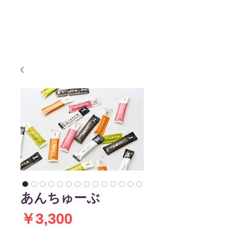
1ANKO
ME
NU
わんこのあんこ
あんちゅーぶ
価
￥3,300