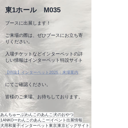
東1ホール　M035 
ブースに出展します！ 
ご来場の際は、ぜひブースにお立ち寄
りください。
入場チケットなどインターペットの詳
しい情報はインターペット特設サイト
【特設】インターペット2025：来場案内
にてご確認ください。
皆様のご来場、お待ちしております。
あんちゅーぶ
わんこのあんこ
犬のおやつ
1ANKOーわんこのあんこー
イベント出展情報
犬用和菓子
インターペット東京
東京ビッグサイト