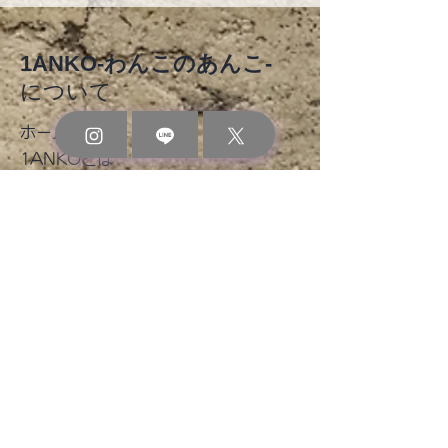
1ANKO-わんこのあんこ-
について
DOG BASE vol.4
​ホーム
2026年8月 
1ANKOとは
商品一覧
店のお知らせ
​定期コースについて
わんコラム
お問い合わせ
ご利用ガイド
​お買い物ガイド
よくあるご質問
お支払い方法