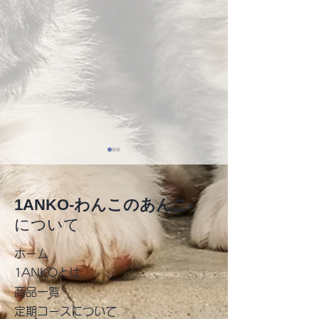
1ANKO-わんこのあんこ-
について
​ホーム
北九州わんにゃ
2026年8月 イベント出
1ANKOとは
商品一覧
店のお知らせ
​定期コースについて