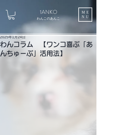
1ANKO
ME
NU
わんこのあんこ
2025年1月24日
わんコラム 【ワンコ喜ぶ「あ
んちゅーぶ」活用法】