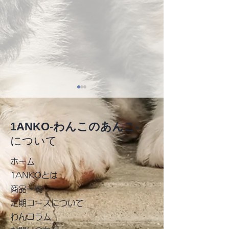
1ANKO-わんこのあんこ-
について
新年のご挨拶
​ホーム
堺市動物指導センター
1ANKOとは
商品一覧
​定期コースについて
わんコラム