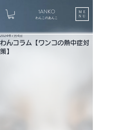
1ANKO
ME
NU
わんこのあんこ
2024年7月4日
わんコラム【ワンコの熱中症対
策】