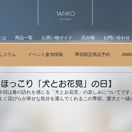
1ANKO
わんこのあんこ
とは
商品一覧
お買い物ガイド
読み物
お問い合わせ
んコラム
イベント参加情報
季節限定商品予約
AW
【ほっこり「犬とお花見」の日】
今回は春の訪れを感じる「犬とお花見」の楽しみについてです
よぐ花びらが幸せな気分を運んでくれるこの季節、愛犬と一緒