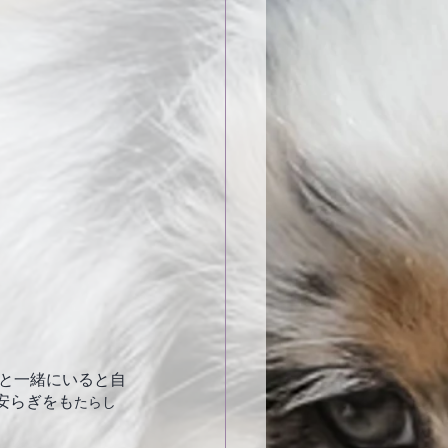
安らぎをも
たらし