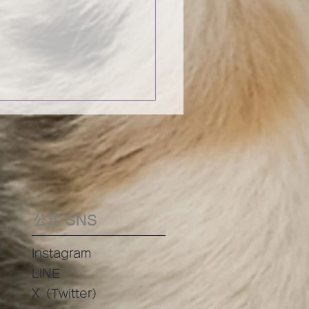
公式 SNS
コラム 【ワンコ喜ぶ
Instagram
んちゅーぶ」活用法】
LINE
​X（Twitter）