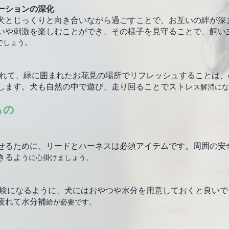
ーションの深化
犬とじっくりと向き合いながら過ごすことで、お互いの絆が深
いや刺激を楽しむことができ、その様子を見守ることで、飼い
でしょう。
します。犬も自然の中で遊び、走り回ることでストレ
ス解消にな
もの
せるために、リードとハーネスは必須アイテムです。周囲の安
きるよ
うに心掛けましょう。
疲れて水分補
給が必要です。