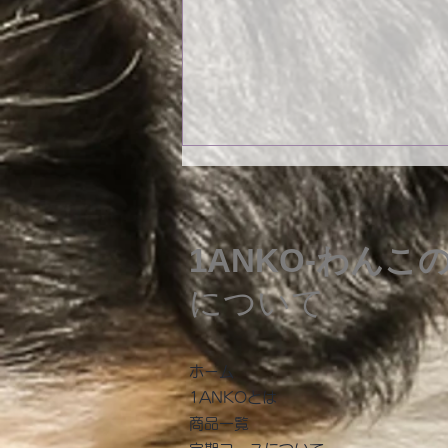
1ANKO-わんこ
新年のご挨拶
について
​ホーム
1ANKOとは
商品一覧