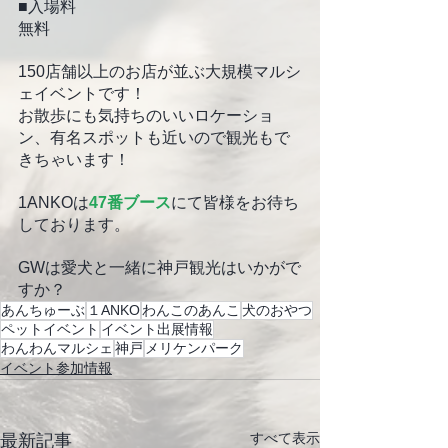
■入場料
無料
150店舗以上のお店が並ぶ大規模マルシ
ェイベントです！
お散歩にも気持ちのいいロケーショ
ン、有名スポットも近いので観光もで
きちゃいます！
1ANKOは
47番ブース
にて皆様をお待ち
しております。
GWは愛犬と一緒に神戸観光はいかがで
すか？
あんちゅーぶ
１ANKO
わんこのあんこ
犬のおやつ
ペットイベント
イベント出展情報
わんわんマルシェ
神戸
メリケンパーク
イベント参加情報
すべて表示
最新記事