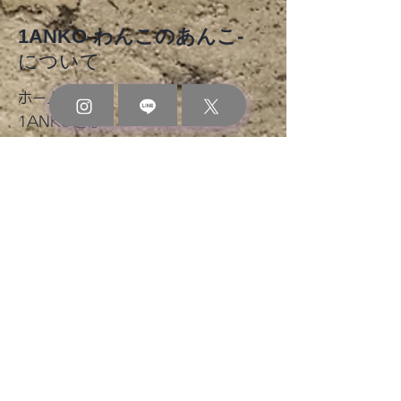
1ANKO-わんこのあんこ-
について
​ホーム
北九州わんにゃ
2026年8月 イベント出
1ANKOとは
商品一覧
店のお知らせ
​定期コースについて
わんコラム
お問い合わせ
ご利用ガイド
​お買い物ガイド
よくあるご質問
お支払い方法
配送・返品・交換・キャンセル