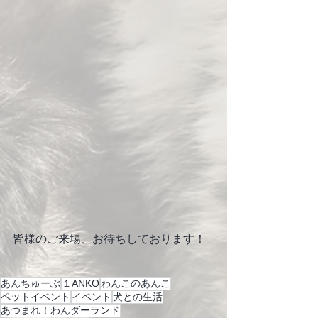
皆様のご来場、お待ちしております！
あんちゅーぶ
１ANKO
わんこのあんこ
ペットイベント
イベント
犬との生活
あつまれ！わんダーランド