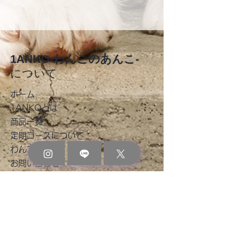
1ANKO-わんこのあんこ-
について
​ホーム
1ANKOとは
商品一覧
​定期コースについて
【季節限定商品-上生菓子セッ
わんコラム
ト】予約販売開始
お問い合わせ
ご利用ガイド
​お買い物ガイド