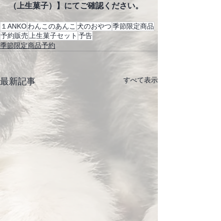
（上生菓子）】にてご確認ください。
１ANKO
わんこのあんこ
犬のおやつ
季節限定商品
予約販売
上生菓子セット
予告
季節限定商品予約
すべて表示
最新記事